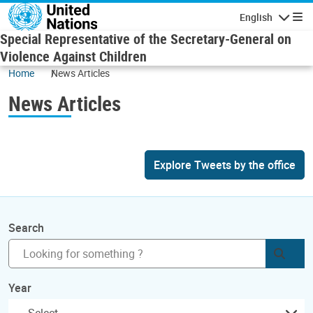
Skip to main content
English
Navigatio
Special Representative of the Secretary-General on
Violence Against Children
Home
News Articles
News Articles
Explore Tweets by the office
Search
Subm
Year