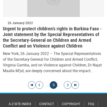
26 January 2022
Urgent to protect children’s rights in Burkina Faso -
Joint statement by the Special Representatives of
the Secretary-General on Children and Armed
Conflict and on Violence against Children
New York, 26 January 2022 – The Special Representatives
of the Secretary-General for Children and Armed Conflict,
Virginia Gamba, and on Violence against Children, Dr Najat
Maalla M’jid, are deeply concerned about the impact…
Pagination
Go to first page
Go to previous page
Current page
Go to next page
Go to last page
…
9
…
A-Z SITE INDEX
CONTACT
COPYRIGHT
FAQ