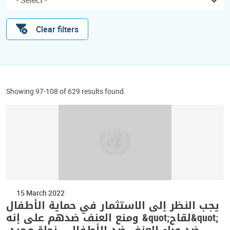
Clear filters
Showing 97-108 of 629 results found.
15 March 2022
يجب النظر إلى الاستثمار في حماية الأطفال
ومنع العنف ضدهم على إنه &quot;لقاح&quot;
ضد وباء العنف ضد الأطفال - نجاة مجيد،