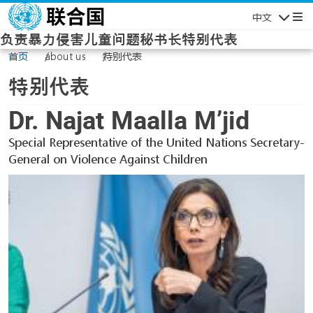
Skip to main content
中文
Navigatio
负责暴力侵害儿童问题秘书长特别代表
首页
about us
特别代表
特别代表
Dr. Najat Maalla M’jid
Special Representative of the United Nations Secretary-
General on Violence Against Children