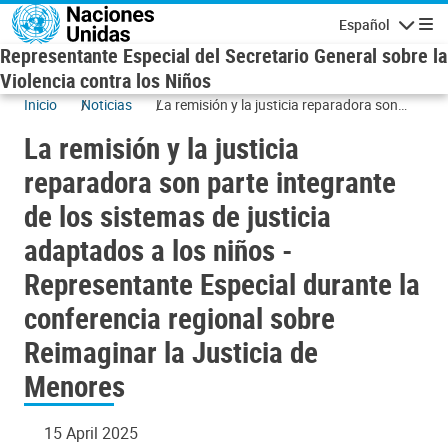
Skip to main content
Español
Navigatio
Representante Especial del Secretario General sobre la
Violencia contra los Niños
Inicio
Noticias
La remisión y la justicia reparadora son
parte integrante de los sistemas de justicia
La remisión y la justicia
adaptados a los niños - Representante
Especial durante la conferencia regional
reparadora son parte integrante
sobre Reimaginar la Justicia de Menores
de los sistemas de justicia
adaptados a los niños -
Representante Especial durante la
conferencia regional sobre
Reimaginar la Justicia de
Menores
15 April 2025