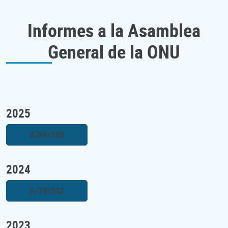
Informes a la Asamblea
General de la ONU
2025
A/80/258
2024
A/79/242
2023