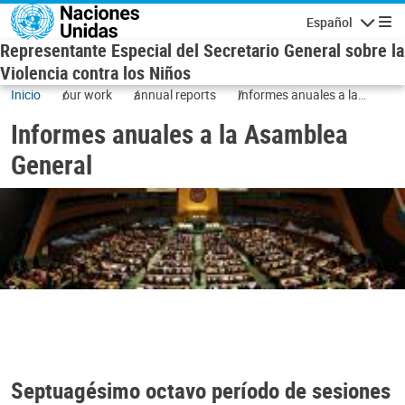
Skip to main content
Español
Navigatio
Representante Especial del Secretario General sobre la
Violencia contra los Niños
Inicio
our work
annual reports
Informes anuales a la
Asamblea General
Informes anuales a la Asamblea
General
Septuagésimo octavo período de sesiones